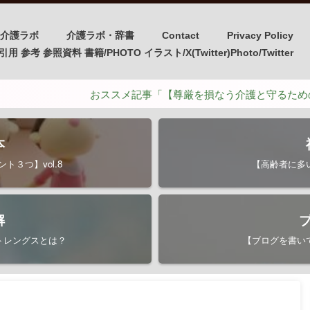
介護ラボ
介護ラボ・辞書
Contact
Privacy Policy
引用 参考 参照資料 書籍/PHOTO イラスト/X(Twitter)Photo/Twitter
おススメ記事「【尊厳を損なう介護と守るための介護】ポ
本
３つ】vol.8
【高齢者に多い
解
トレングスとは？
【ブログを書いて