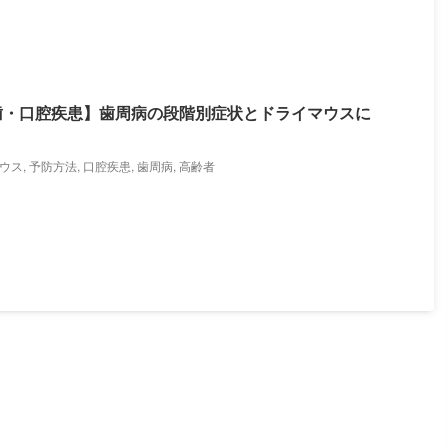
歯・口腔疾患】歯周病の段階別症状とドライマウスに
ウス
,
予防方法
,
口腔疾患
,
歯周病
,
高齢者