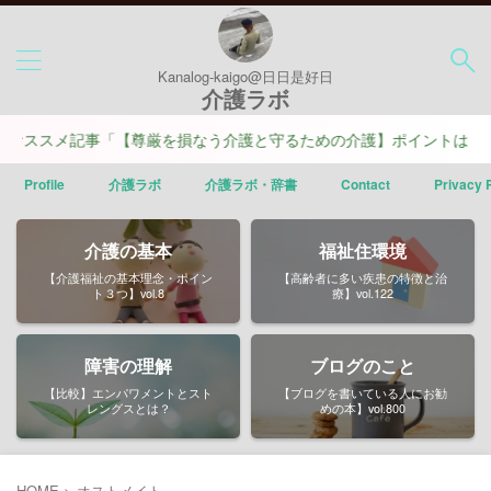
Kanalog-kaigo@日日是好日
介護ラボ
ススメ記事「【尊厳を損なう介護と守るための介護】ポイントは４つ」
Profile
介護ラボ
介護ラボ・辞書
Contact
Privacy 
介護の基本
福祉住環境
【介護福祉の基本理念・ポイン
【高齢者に多い疾患の特徴と治
ト３つ】vol.8
療】vol.122
障害の理解
ブログのこと
【比較】エンパワメントとスト
【ブログを書いている人にお勧
レングスとは？
めの本】vol.800
HOME
>
オストメイト